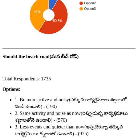
Option2
Option3
41%
50.5%
Should the beach road(మన బీచ్ రోడ్)
Total Respondents: 1735
Options:
1. Be more active and noisy(ఎక్కువ కార్యక్రమాలు శబ్దాలతో
నిండి ఉండాలి) - (190)
2. Same activity and noise as now(ఇప్పుడున్న కార్యక్రమాలు
శబ్దాలతోనే ఉండాలి) - (570)
3. Less events and quieter than now(ఇప్పటికన్నా తక్కువ
కార్యక్రమాలు శబ్దాలతో ఉండాలి) - (975)