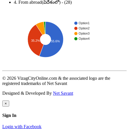
4. From abroad(విదేశంలో) - (28)
Option1
Option2
Option3
Option4
35.2%
55.6%
© 2026 VizagCityOnline.com & the associated logo are the
registered trademarks of Net Savant
Designed & Developed By
Net Savant
×
Sign In
Login with Facebook