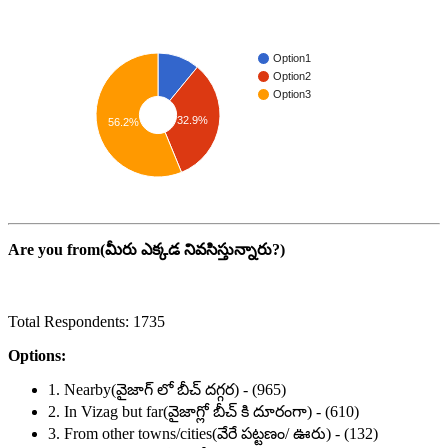
Option1
Option2
Option3
32.9%
56.2%
Are you from(మీరు ఎక్కడ నివసిస్తున్నారు?)
Total Respondents: 1735
Options:
1. Nearby(వైజాగ్ లో బీచ్ దగ్గర) - (965)
2. In Vizag but far(వైజాగ్లో బీచ్ కి దూరంగా) - (610)
3. From other towns/cities(వేరే పట్టణం/ ఊరు) - (132)